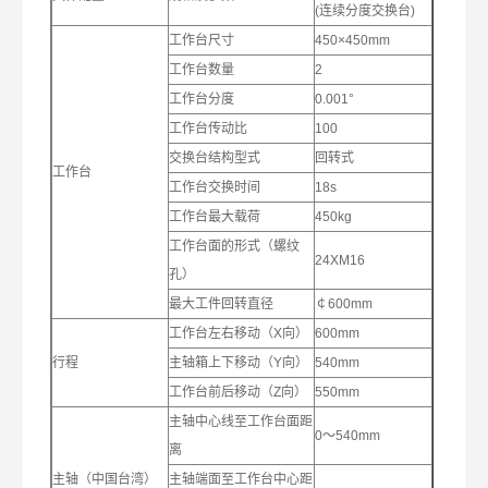
(连续分度交换台)
工作台尺寸
450×450mm
工作台数量
2
工作台分度
0.001°
工作台传动比
100
交换台结构型式
回转式
工作台
工作台交换时间
18s
工作台最大载荷
450kg
工作台面的形式（螺纹
24XM16
孔）
最大工件回转直径
￠600mm
工作台左右移动（X向）
600mm
行程
主轴箱上下移动（Y向）
540mm
工作台前后移动（Z向）
550mm
主轴中心线至工作台面距
0～540mm
离
主轴（中国台湾）
主轴端面至工作台中心距