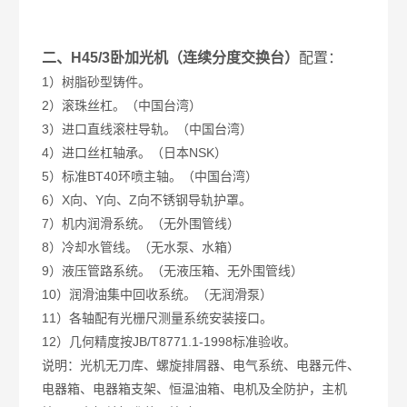
二、H45/3
卧加光机（连续分度交换台）
配置：
1）树脂砂型铸件。
2）滚珠丝杠。（中国台湾）
3）进口直线滚柱导轨。（中国台湾）
4）进口丝杠轴承。（日本NSK）
5）标准BT40环喷主轴。（中国台湾）
6）X向、Y向、Z向不锈钢导轨护罩。
7）机内润滑系统。（无外围管线）
8）冷却水管线。（无水泵、水箱）
9）液压管路系统。（无液压箱、无外围管线）
10）润滑油集中回收系统。（无润滑泵）
11）各轴配有光栅尺测量系统安装接口。
12）几何精度按JB/T8771.1-1998标准验收。
说明：光机无刀库、螺旋排屑器、电气系统、电器元件、
电器箱、电器箱支架、恒温油箱、电机及全防护，主机