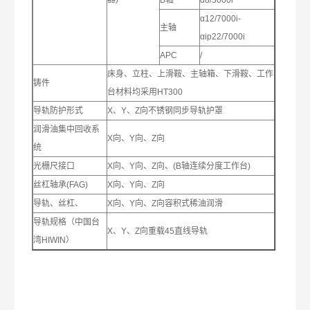
B轴
α8/3000i
α12/7000i-
主轴
αip22/7000i
APC
/
床身、立柱、上滑鞍、主轴箱、下滑鞍、工作
铸件
台材料均采用HT300
导轨防护形式
X、Y、Z向不锈钢同步导轨护罩
润滑油集中回收系
X向、Y向、Z向
统
光栅尺接口
X向、Y向、Z向、(B轴连续分度工作台)
丝杠轴承(FAG)
X向、Y向、Z向
导轨、丝杠、
X向、Y向、Z向容积式稀油润滑
导轨规格（中国台
X、Y、Z向重载45直线导轨
湾HIWIN）