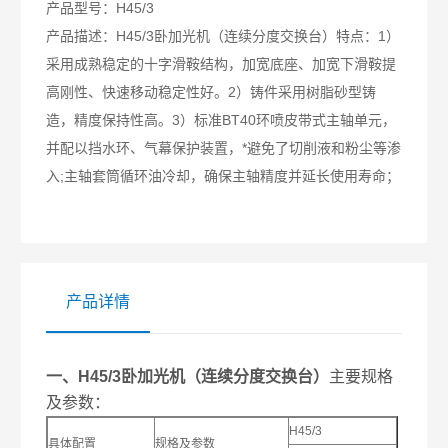
产品型号：
H45/3
产品描述：
H45/3卧加光机（连续分度交换台）特点：1）
采用成熟稳定的十字滑鞍结构，加宽底座、加宽下滑鞍提
高刚性、快速移动稳定性好。2）铸件采用树脂砂型铸
造，精度保持性高。3）标准BT40环喷皮带式主轴单元，
并配以挡水环、气幕保护装置，*避免了切削液和粉尘等渗
入;主轴套筒循环油冷却，确保主轴精度并延长使用寿命；
产品详情
一、H45/3
卧加光机（连续分度交换台）
主要规格
及参数：
H45/3
具体配置
规格及参数