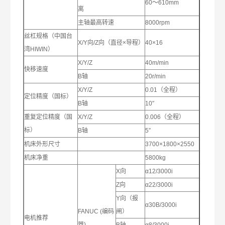
60～610mm
离
主轴最高转速
8000rpm
丝杠规格（中国台
X/Y向/Z向（直径×导程）
40×16
湾HIWIN）
X/Y/Z
40m/min
快移速度
B轴
20r/min
X/Y/Z
0.01（全程）
定位精度（国标）
B轴
10″
重复定位精度（国
X/Y/Z
0.006（全程）
标）
B轴
5″
机床外形尺寸
3700×1800×2550
机床净重
5800kg
X向
α12/3000i
Z向
α22/3000i
Y向（报
α30B/3000i
FANUC (编码
闸）
电机推荐
器)