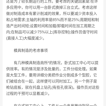
还是为了较长期运行的工作。要考虑的关键因素是:在许
多应用中，你可以用一台卧式换掉三台立式。考虑这样
做对制造成本有累计削减的效果，所以要减少资本投入
和占地需求;主轴的利用率是85%而不是25%;周期短和制
造产出时间短;设置时间和加载/卸载时间在加工周期之
内;在制品可以减少75%以上(库存控制);操作员值守时间
(直接人工)大幅度减少。
模具制造的考虑事项
有几种模具制造商所*的情况，卧式加工中心可以提
供效率。有的情况是涉及批量的，工件分组处理。如果
是大型工件，要用详细分类把作业分割成多个型腔，它
们被组合在一起，这样便可以同时加工。另一个例子是
枪钻底板，就在托盘上钻孔(有些孔很深)。操作员对这些
过程的干预可以显着减少。
在立式加工中心上，工件从一个夹具搬动到另一个