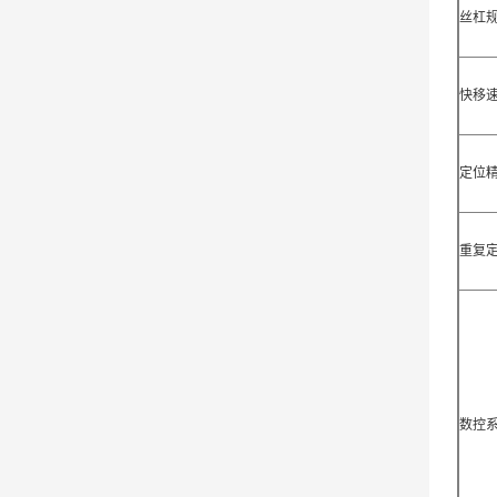
丝杠
快移
定位
重复
数控