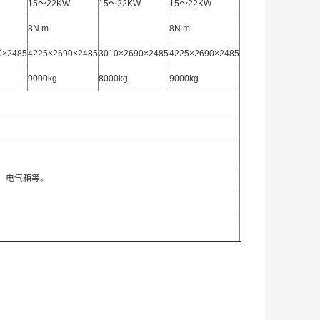
15～22KW
15～22KW
15～22KW
8N.m
8N.m
0×2485
4225×2690×2485
3010×2690×2485
4225×2690×2485
9000kg
8000kg
9000kg
、电气箱等。