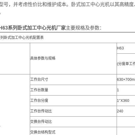
型号，并考虑性价比和维护成本。卧式加工中心光机以其高精度
。
H63系列卧式加工中心光机
厂家
主要规格及参数：
系列卧式加工中心光机配置表
H63
具体参数与规格
(分度单工作
工作台尺寸
630×700
工作台数量
1
工作台分度
1°X360
工作台传动比
240
交换台传动比
台
交换台结构型式