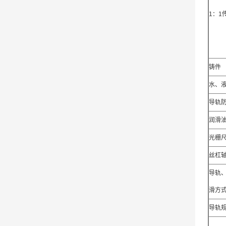
1：1
铸件
水、
导轨
润滑
光栅
丝杠轴
导轨
滑方
导轨规