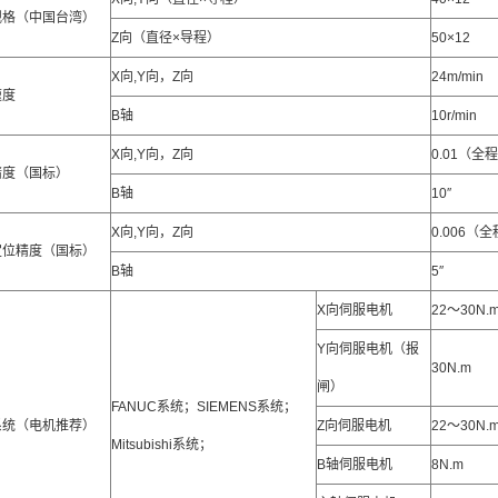
规格（中国台湾）
Z向（直径×导程）
50×12
X向,Y向，Z向
24m/min
速度
B轴
10r/min
X向,Y向，Z向
0.01（全
精度（国标）
B轴
10″
X向,Y向，Z向
0.006（
定位精度（国标）
B轴
5″
X向伺服电机
22～30N.
Y向伺服电机（报
30N.m
闸）
FANUC系统；SIEMENS系统；
系统（电机推荐）
Z向伺服电机
22～30N.
Mitsubishi系统；
B轴伺服电机
8N.m