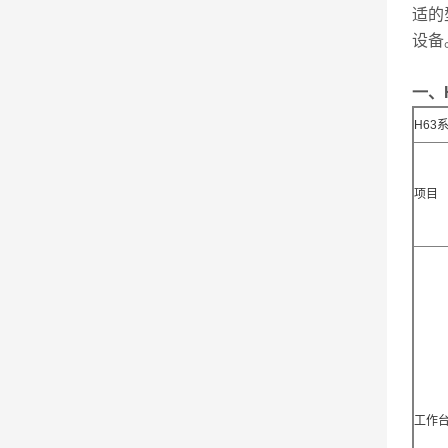
适的
设备
一、
H63
项目
工作