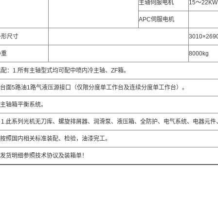
主轴伺服电机
15～22KW
APC伺服电机
外形尺寸
3010×269
净重
8000kg
配：1.所有主轴型式均可配中喷内冷主轴、ZF箱。
工作台面5路油1路气液压源接口（仅限分度单工作台及连续分度单工作台）。
向主轴箱平衡系统。
：1.此系列光机无刀库、螺旋排屑器、润滑泵、液压箱、全防护、电气系统、电器元件
光机按照国内相关标准装配、检验，油漆完工。
机发货明细参照技术协议及装箱单！