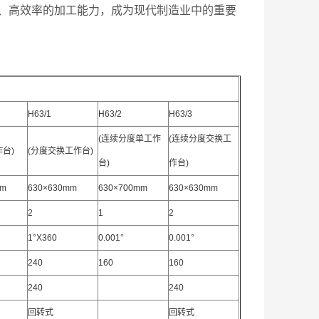
、高效率的加工能力，成为现代制造业中的重要
H63/1
H63/2
H63/3
(连续分度单工作
(连续分度交换工
台)
(分度交换工作台)
台)
作台)
mm
630×630mm
630×700mm
630×630mm
2
1
2
1°X360
0.001°
0.001°
240
160
160
240
240
回转式
回转式