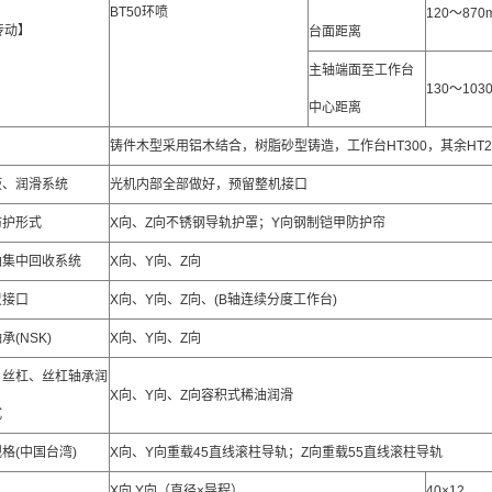
BT50环喷
120～870
传动】
台面距离
主轴端面至工作台
130～103
中心距离
铸件木型采用铝木结合，树脂砂型铸造，工作台HT300，其余HT2
液、润滑系统
光机内部全部做好，预留整机接口
防护形式
X向、Z向不锈钢导轨护罩；Y向钢制铠甲防护帘
油集中回收系统
X向、Y向、Z向
尺接口
X向、Y向、Z向、(B轴连续分度工作台)
承(NSK)
X向、Y向、Z向
、丝杠、丝杠轴承润
X向、Y向、Z向容积式稀油润滑
式
格(中国台湾)
X向、Y向重载45直线滚柱导轨；Z向重载55直线滚柱导轨
X向,Y向（直径×导程）
40×12