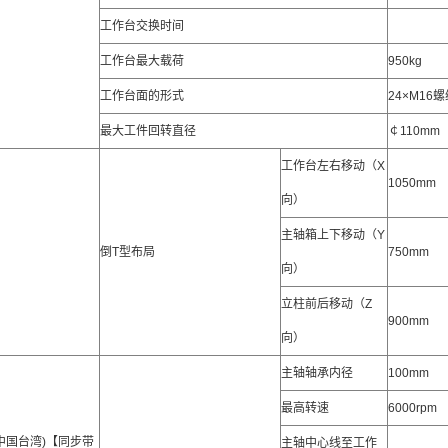
工作台交换时间
工作台最大载荷
950kg
工作台面的形式
24×M16
最大工件回转直径
￠110mm
工作台左右移动（X
1050mm
向）
主轴箱上下移动（Y
倒T型布局
750mm
向）
立柱前后移动（Z
900mm
向）
主轴轴承内径
100mm
最高转速
6000rpm
中国台湾)【同步带
主轴中心线至工作