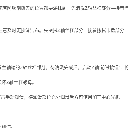
有防锈剂覆盖的位置都要涂抹到。先清洗Z轴丝杠部分—接着
意及时更换清洁布。先擦拭Z轴丝杠部分—接着擦拭卡盘部分
轴端的Z轴丝杠部分，待清洗完成后，启动Z轴“前进按钮”，
坏Z轴丝杠螺母。
击手动润滑，待润滑部位充分润滑后方可使用加工中心光机。
死研伤。