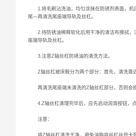
1.将毛刷沾洗油，均匀涂抹在防锈剂表面，机床
尾—再清洗尾座端导轨及丝杠。
2.待防锈油稀释软化后用干净的清洁布擦拭，注
座端导轨及丝杠。
3.注意Z轴丝杠防锈油的清洗方法。
Z轴丝杠被床鞍分为两个部分：首先，清洗靠近主
再清洗尾座端未清洗的Z轴丝杠部分，否则会损
4.Z轴丝杠清理完毕后，应先启动润滑按钮，点
注意：
将Z轴丝杠清洗干净，避免油脂将丝杠丝母卡