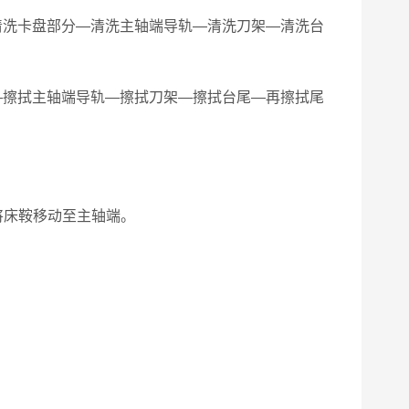
清洗卡盘部分—清洗主轴端导轨—清洗刀架—清洗台
—擦拭主轴端导轨—擦拭刀架—擦拭台尾—再擦拭尾
将床鞍移动至主轴端。