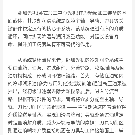
卧加光机(卧式加工中心光机)作为精密加工装备的基
础载体，其冷却润滑系统是保障主轴、导轨、刀具等关
键部件稳定运行的核心子系统。该系统通过有序的介质
循环，同时实现降温与润滑双重功能，对延长设备寿
命、提升加工精度具有不可替代的作用。
从系统循环流程来看，卧加光机的冷却润滑系统主
要由油箱、油泵、过滤组件、分流管路、喷嘴/油嘴及回
油机构构成，形成闭环循环链路。首先，存储在油箱内
的冷却润滑油(多为专用乳化液或切削油)通过高压油泵被
抽出，经初级过滤器去除大颗粒杂质后，进入分流管
路；根据不同部件的需求，管路将介质分配至主轴、导
轨、刀具切削区等关键部位 —— 主轴处通过内置油道将
介质输送至轴承，实现润滑与降温；导轨处通过油嘴定
时定量喷射介质，减少滑块与导轨的摩擦；刀具切削区
则通过喷嘴将介质直接喷洒在刀具与工件接触面上，辅