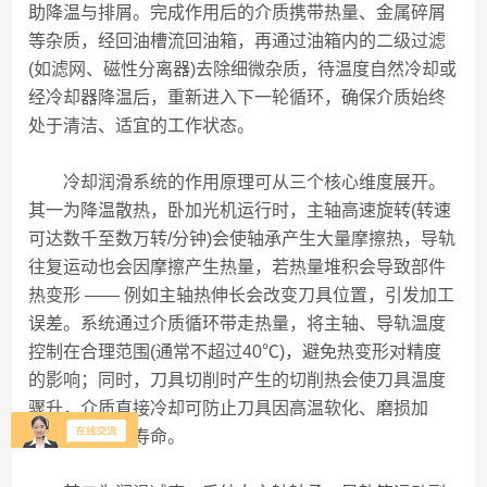
助降温与排屑。完成作用后的介质携带热量、金属碎屑
等杂质，经回油槽流回油箱，再通过油箱内的二级过滤
(如滤网、磁性分离器)去除细微杂质，待温度自然冷却或
经冷却器降温后，重新进入下一轮循环，确保介质始终
处于清洁、适宜的工作状态。
冷却润滑系统的作用原理可从三个核心维度展开。
其一为降温散热，卧加光机运行时，主轴高速旋转(转速
可达数千至数万转/分钟)会使轴承产生大量摩擦热，导轨
往复运动也会因摩擦产生热量，若热量堆积会导致部件
热变形 —— 例如主轴热伸长会改变刀具位置，引发加工
误差。系统通过介质循环带走热量，将主轴、导轨温度
控制在合理范围(通常不超过40℃)，避免热变形对精度
的影响；同时，刀具切削时产生的切削热会使刀具温度
骤升，介质直接冷却可防止刀具因高温软化、磨损加
剧，延长刀具寿命。