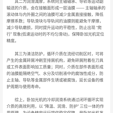
其二为润滑减摩，系统向主轴轴承、导轨等运动副
输送的介质，会在接触面形成一层油膜 —— 主轴轴承的
滚动体与内外圈之间的油膜可减少金属直接接触，降低
摩擦系数；导轨滑块与导轨间的油膜则能避免干摩擦，
减少导轨磨损，同时提升运动的平稳性，防止出现 “爬
行” 现象(低速运动时的不均匀滑动)，保障卧加光机定位
精度。
其三为清洁防护，循环介质在流经切削区时，可将
产生的金属碎屑冲刷至排屑机构，避免碎屑附着在刀具
或工件表面影响加工质量；同时，介质在部件表面形成
的油膜能隔绝空气、水分及切削液中的腐蚀性成分，防
止主轴、导轨等金属部件生锈或被腐蚀，延长设备的维
护周期与使用寿命。
综上，卧加光机的冷却润滑系统通过闭环循环实现
介质的高效利用，以 “降温、润滑、防护” 三位一体的作
用原理，为设备精密运行提供稳定保障，是卧加光机发