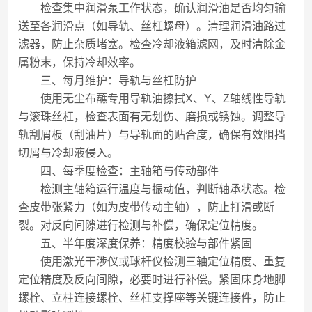
检查集中润滑泵工作状态，确认润滑油是否均匀输
送至各润滑点（如导轨、丝杠螺母）。清理润滑油路过
滤器，防止杂质堵塞。检查冷却液箱滤网，及时清除金
属粉末，保持冷却效率。
三、每月维护：导轨与丝杠防护
使用无尘布蘸专用导轨油擦拭X、Y、Z轴线性导轨
与滚珠丝杠，检查表面有无划伤、磨损或锈蚀。调整导
轨刮屑板（刮油片）与导轨面的贴合度，确保有效阻挡
切屑与冷却液侵入。
四、每季度检查：主轴箱与传动部件
检测主轴箱运行温度与振动值，判断轴承状态。检
查皮带张紧力（如为皮带传动主轴），防止打滑或断
裂。对反向间隙进行检测与补偿，确保定位精度。
五、半年度深度保养：精度校验与部件紧固
使用激光干涉仪或球杆仪检测三轴定位精度、重复
定位精度及反向间隙，必要时进行补偿。紧固床身地脚
螺栓、立柱连接螺栓、丝杠支撑座等关键连接件，防止