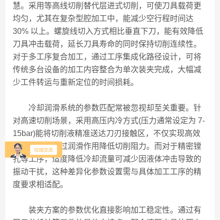
慧。采用等高线切削替代层进式切削，可使刀具载荷更
均匀，尤其在复杂型腔加工中，能减少空行程时间达
30% 以上。螺旋线切入方式相比垂直下刀，能有效降低
刀具冲击载荷，延长刀具寿命的同时保持切削连续性。
对于多工序复合加工，通过工序集成化路径设计，可将
传统多台设备的加工内容整合为单次装夹完成，大幅减
少工件转运与重新定位的时间损耗。
冷却润滑系统的参数匹配常被忽视却至关重要。针
对高速切削场景，采用高压内冷方式(压力通常设定为 7-
15bar)能将切削液精准送达刀刃接触区，不仅实现高效
降温，更能通过润滑作用降低切削阻力。而对于精密镗
孔等工序，适度降低冷却流量可减少因液体冲击导致的
振动干扰，这种差异化参数设置需与具体加工工序的精
度要求相适配。
装夹方案的参数优化直接影响加工稳定性。通过有