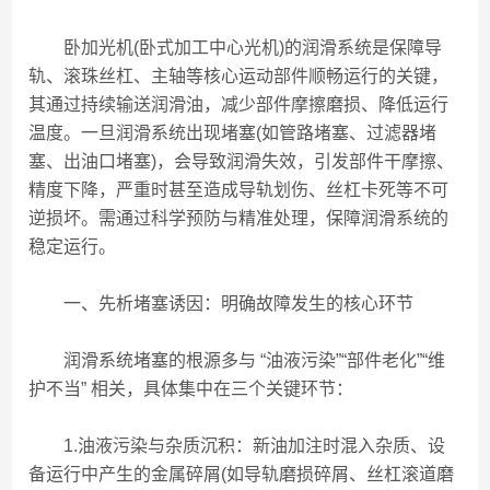
卧加光机(卧式加工中心光机)的润滑系统是保障导
轨、滚珠丝杠、主轴等核心运动部件顺畅运行的关键，
其通过持续输送润滑油，减少部件摩擦磨损、降低运行
温度。一旦润滑系统出现堵塞(如管路堵塞、过滤器堵
塞、出油口堵塞)，会导致润滑失效，引发部件干摩擦、
精度下降，严重时甚至造成导轨划伤、丝杠卡死等不可
逆损坏。需通过科学预防与精准处理，保障润滑系统的
稳定运行。
一、先析堵塞诱因：明确故障发生的核心环节
润滑系统堵塞的根源多与 “油液污染”“部件老化”“维
护不当” 相关，具体集中在三个关键环节：
1.油液污染与杂质沉积：新油加注时混入杂质、设
备运行中产生的金属碎屑(如导轨磨损碎屑、丝杠滚道磨