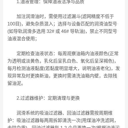
1.油液管理：保障油液洁净与品质
加注润滑油时，需使用过滤漏斗(滤网精度不低于
100目)，避免杂质混入；选择与设备匹配的润滑油型号
(如导轨润滑多选用 32# 或 46# 导轨油)，禁止不同型号
油液混合使用；
定期检查油液状态：每周观察油箱内油液颜色(正常
为透明或淡黄色，乳化后呈乳白色、氧化后呈深褐色)，
每月检测油液黏度(若黏度明显增大，说明油液老化)，发
现异常及时更换新油，更换时需清洗油箱内壁，去除残
留油泥。
2.过滤器维护：定期清理与更换
润滑系统的吸油过滤器、回油过滤器需按周期维
护：吸油过滤器每两周拆卸清洗一次(用煤油冲洗滤网，
去除杂质)，回油过滤器每 1-2 个月更换一次(根据油液污