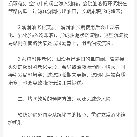
损颗粒)、空气中的粉尘渗入油箱，会随油液循环沉积在
管路内壁、过滤器滤网或出油口，长期累积形成堵塞；
2.润滑油老化变质：润滑油长期使用后会出现氧
化、乳化(混入冷却液)，形成油泥状沉淀物，这些沉淀物
易黏附在管路狭窄处或过滤器上，阻断油液流通；
3.系统部件老化：润滑泵出油口的单向阀、管路接
头处的密封圈老化变形，会导致油液流动阻力增大，间
接引发局部堵塞；过滤器长期未更换，滤网孔隙被杂质
堵塞，也会导致油液无法正常输送。
二、堵塞故障的预防方法：从源头减少风险
预防是避免润滑系统堵塞的核心，需建立常态化维
护机制：