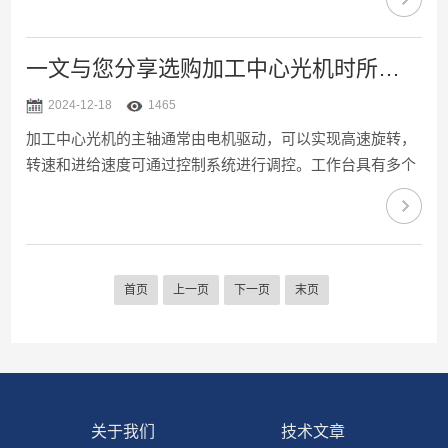
设备通常具有较高的定位精度和重复定位精度，能够满足复
杂加工任务的需求。以下是使用分度单工作台的详细步骤，
希望能够帮助到您。一、准备工作1、检查设备：在使用
一文与您分享选购加工中心光机时所需要考虑的关键因素
前，先检查是否完好无损。检查所有的机械部分，如固定夹
2024-12-18
1465
具、分度盘、锁紧螺丝等，确保没有松动或损坏。2、清洁
加工中心光机的主轴通常由电机驱动，可以实现高速旋转，
工作台：使用干净的布或压缩空气清洁其表面，确保没有灰
转速和进给速度可通过控制系统进行调控。工作台具有多个
尘、油污等杂物，...
坐标轴，通过电机驱动来进行控制，通常具有三个线性坐标
轴（X轴、Y轴和Z轴）以及一个或多个旋转坐标轴（如A
轴、B轴、C轴等）。此外，它还具有自动换刀系统，可以
自动换取不同类型、不同规格的切削刀具，满足不同工件的
首页
上一页
下一页
末页
加工需求。选购加工中心光机时，有许多关键因素需要考
虑。以下是一些应该被重点关注的因素：1、加工需求：先
要考虑的是加工需求。你需要明确自己的加工项目类型、大
小和复杂程度。...
关于我们
技术文章