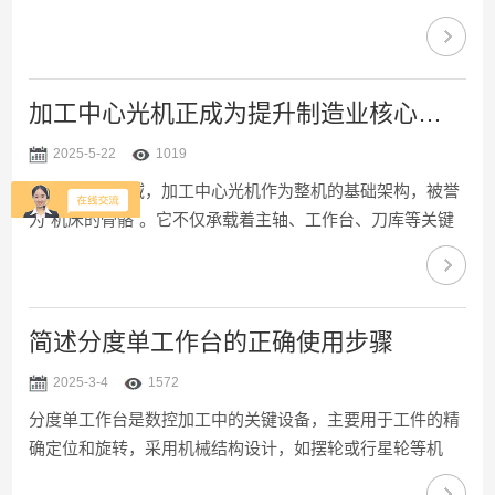
动化加工的关键模块。该系统通过刀库、换刀执行机构与控
制系统的精密协作，在短时间内完成刀具更换，其技术原理
蕴含着机械传动、数控控制与传感器技术的深度融合。刀库
是自动换刀系统的“刀具仓库”，常见类型有圆盘式刀库和链
加工中心光机正成为提升制造业核心竞争力的重要突破口
式刀库。圆盘式刀库结构紧凑，刀具呈环形排列在圆盘上，
2025-5-22
1019
通过电机驱动圆盘旋转，将目标刀具转至换刀位置，适用于
在数控机床领域，加工中心光机作为整机的基础架构，被誉
刀具数量较少(通常24把以内)的场景；链式刀库则借助链条
为“机床的骨骼”。它不仅承载着主轴、工作台、刀库等关键
传动...
功能部件，更直接影响着设备的稳定性、精度和使用寿命。
随着智能制造与工业4.0浪潮的推进，其技术革新正成为提升
制造业核心竞争力的重要突破口。所谓加工中心光机，是指
除去控制系统、伺服驱动系统及辅助功能组件后，保留机床
简述分度单工作台的正确使用步骤
基础结构与导轨运动系统的部分。其主要包括床身、立柱、
2025-3-4
1572
横梁、滑座、工作台等铸件结构，通常采用高强度铸铁或复
分度单工作台是数控加工中的关键设备，主要用于工件的精
合材料制成，具备优异的减震性、热稳定性和机械强度。这
确定位和旋转，采用机械结构设计，如摆轮或行星轮等机
些特性...
构，确保能够按照数控系统的指令进行精确的分度运动。该