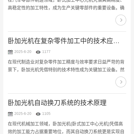
高稳定性的加工特性，成为生产关键零部件的重要设备。确
保加工精度，对提升汽车性能、可靠性及安全性意义重大，
以下从多个维度解析其精度保障技术。机械结构设计是精度
保障的根基。卧式加工中心光机多采用优质铸铁制造床身、
立柱等关键部件，这类材料具备良好的吸振性，可有效减少
卧加光机在复杂零件加工中的技术应用与挑战
加工振动对精度的影响。同时，通过有限元分析对筋板布局
2025-6-20
1177
进行优化，增强整体刚性，即便在高速、重切削工况下，也
在现代制造业对复杂零件加工精度与效率要求日益严苛的背
能维持稳定的结构形态，保障加工精度。例如，在加工汽车
景下，卧加光机凭借特别的技术特性成为关键加工设备。然
发动机缸体时...
而，其在实际应用中既展现出显著优势，也面临诸多技术挑
战，需理性剖析以推动加工技术发展。卧加光机在复杂零件
加工中的技术应用优势显著。其多轴联动功能是核心亮点，
通过X、Y、Z轴与旋转轴的协同运动，可实现对曲面、型腔
卧加光机自动换刀系统的技术原理
等复杂结构的加工。例如在航空发动机叶片加工中，五轴联
2025-6-20
1105
动的卧加光机能够精准控制刀具姿态，沿着叶片的复杂曲面
在现代机械加工领域，卧加光机(卧式加工中心光机)凭借高
轮廓进行切削，保证型面精度。同时，卧式布局使工件在加
效的加工能力占据重要地位，而其自动换刀系统更是实现自
工时重力分...