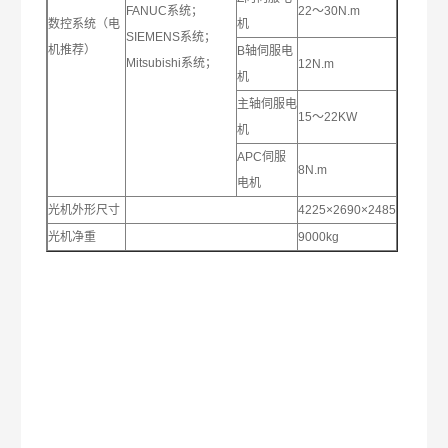
FANUC系统；
22～30N.m
数控系统（电
机
SIEMENS系统；
机推荐）
B轴伺服电
Mitsubishi系统；
12N.m
机
主轴伺服电
15～22KW
机
APC伺服
8N.m
电机
光机外形尺寸
4225×2690×2485
光机净重
9000kg