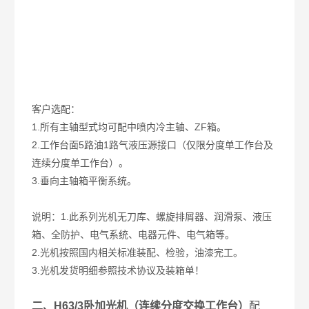
客户选配：
1.所有主轴型式均可配中喷内冷主轴、ZF箱。
2.工作台面5路油1路气液压源接口（仅限分度单工作台及
连续分度单工作台）。
3.垂向主轴箱平衡系统。
说明：1.此系列光机无刀库、螺旋排屑器、润滑泵、液压
箱、全防护、电气系统、电器元件、电气箱等。
2.光机按照国内相关标准装配、检验，油漆完工。
3.光机发货明细参照技术协议及装箱单！
二、H63/3
卧加光机（连续分度交换工作台）
配