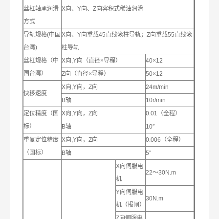
丝杠轴承润滑
X向、Y向、Z向容积式稀油润滑
方式
导轨规格(中国
X向、Y向重载45直线滚柱导轨；Z向重载55直线滚
台湾)
柱导轨
丝杠规格（中
X向,Y向（直径×导程）
40×12
国台湾）
Z向（直径×导程）
50×12
X向,Y向，Z向
24m/min
快移速度
B轴
10r/min
定位精度（国
X向,Y向，Z向
0.01（全程）
标）
B轴
10″
重复定位精度
X向,Y向，Z向
0.006（全程）
（国标）
B轴
5″
X向伺服电
22～30N.m
机
Y向伺服电
30N.m
机（报闸）
Z向伺服电