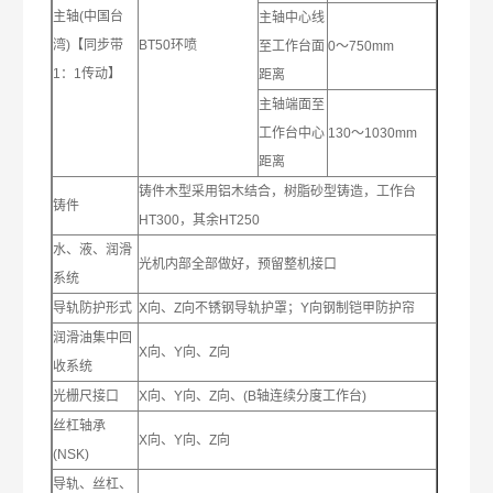
主轴(中国台
主轴中心线
湾)【同步带
BT50环喷
至工作台面
0～750mm
1：1传动】
距离
主轴端面至
工作台中心
130～1030mm
距离
铸件木型采用铝木结合，树脂砂型铸造，工作台
铸件
HT300，其余HT250
水、液、润滑
光机内部全部做好，预留整机接口
系统
导轨防护形式
X向、Z向不锈钢导轨护罩；Y向钢制铠甲防护帘
润滑油集中回
X向、Y向、Z向
收系统
光栅尺接口
X向、Y向、Z向、(B轴连续分度工作台)
丝杠轴承
X向、Y向、Z向
(NSK)
导轨、丝杠、