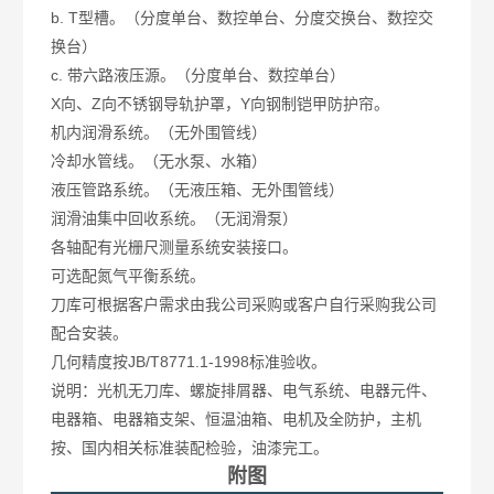
b. T型槽。（分度单台、数控单台、分度交换台、数控交
换台）
c. 带六路液压源。（分度单台、数控单台）
X向、Z向不锈钢导轨护罩，Y向钢制铠甲防护帘。
机内润滑系统。（无外围管线）
冷却水管线。（无水泵、水箱）
液压管路系统。（无液压箱、无外围管线）
润滑油集中回收系统。（无润滑泵）
各轴配有光栅尺测量系统安装接口。
可选配氮气平衡系统。
刀库可根据客户需求由我公司采购或客户自行采购我公司
配合安装。
几何精度按JB/T8771.1-1998标准验收。
说明：光机无刀库、螺旋排屑器、电气系统、电器元件、
电器箱、电器箱支架、恒温油箱、电机及全防护，主机
按、国内相关标准装配检验，油漆完工。
附图