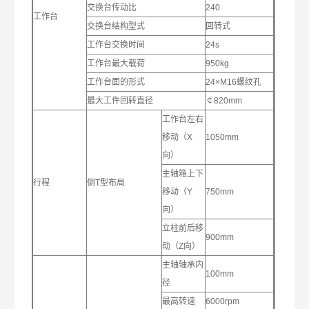
交换台传动比
240
工作台
交换台结构型式
回转式
工作台交换时间
24s
工作台最大载荷
950kg
工作台面的形式
24×M16螺纹孔
最大工件回转直径
￠820mm
工作台左右
移动（X
1050mm
向）
主轴箱上下
行程
倒T型布局
移动（Y
750mm
向）
立柱前后移
900mm
动（Z向）
主轴轴承内
100mm
径
最高转速
6000rpm