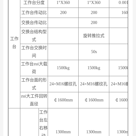
工作台分度
1°X360
1°X360
0.001°
工作台传动比
200
200
160
交换台传动比
200
交换台结构型
旋转推拉式
工作
式
台
工作台交换时
50s
间
工作台zui大载
1500kg
1500kg
1500kg
荷
工作台面的形
24×M16螺纹孔
24×M16螺纹孔
24×M16螺纹
式
zui大工件回转
￠1600mm
￠1600mm
￠1600mm
直径
工作
台左
右移
1300mm
1300mm
1300mm
动