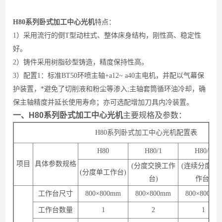
H80系列卧式加工中心光机
特点：
1）采用流行的倒T型动柱式、整体床身结构，刚性高、稳定性
好。
2）铸件采用树脂砂型铸造，精度保持性高。
3）配置1：标准BT50环喷主轴+a12~ a40主电机，并配以气幕保
护装置，*避免了切削液和粉尘等渗入;主轴套筒循环油冷却，确
保主轴精度并延长使用寿命；亦可选配增加刀具内冷装置。
一、H80系列卧式加工中心光机
主要规格及参数：
H80系列卧式加工中心光机配置表
H80
H80/1
H80/2
项目
具体参数规格
(分度交换工作
(连续分度单
(分度单工作台)
台)
作台)
工作台尺寸
800×800mm
800×800mm
800×800mm
工作台数量
1
2
1