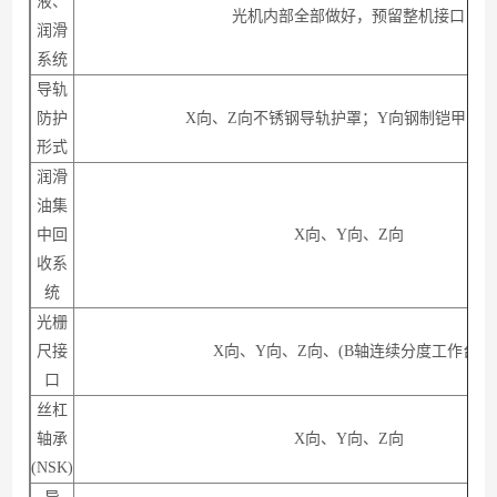
液、
光机内部全部做好，预留整机接口
润滑
系统
导轨
防护
X向、Z向不锈钢导轨护罩；Y向钢制铠甲防
形式
润滑
油集
中回
X向、Y向、Z向
收系
统
光栅
尺接
X向、Y向、Z向、(B轴连续分度工作台)
口
丝杠
轴承
X向、Y向、Z向
(NSK)