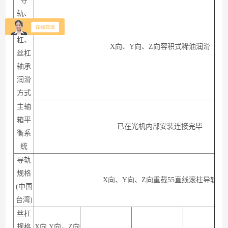
导
轨、
丝
杠、
X向、Y向、Z向容积式稀油润滑
丝杠
轴承
润滑
方式
主轴
箱平
已在光机内部安装连接完毕
衡系
统
导轨
规格
X向、Y向、Z向重载55直线滚柱导轨
(中国
台湾)
丝杠
规格
X向,Y向，Z向