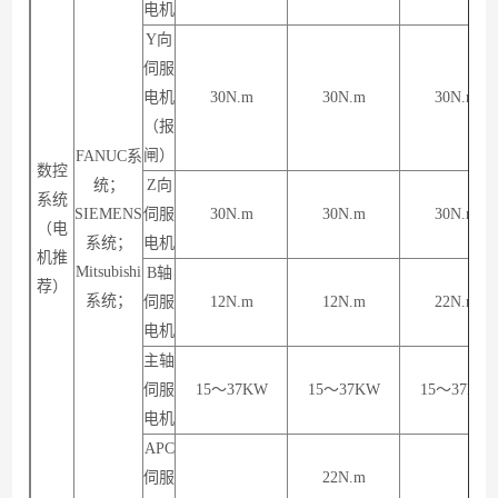
电机
Y向
伺服
电机
30N.m
30N.m
30N.m
（报
闸）
FANUC系
数控
统；
Z向
系统
SIEMENS
伺服
30N.m
30N.m
30N.m
（电
系统；
电机
机推
Mitsubishi
B轴
荐）
系统；
伺服
12N.m
12N.m
22N.m
电机
主轴
伺服
15～37KW
15～37KW
15～37KW
电机
APC
伺服
22N.m