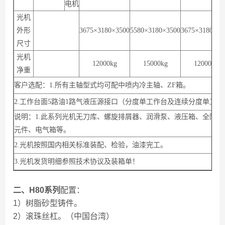
电机
光机
外形
3675×3180×3500
5580×3180×3500
3675×3180×35
尺寸
光机
12000kg
15000kg
12000kg
净重
客户选配：1.所有主轴型式均可配中喷内冷主轴、ZF箱。
2.工作台面5路油1路气液压源接口（分度单工作台及连续分度单工作
说明：1.此系列光机无刀库、螺旋排屑器、润滑泵、液压箱、全防
元件、电气箱等。
2.光机按照国内相关标准装配、检验，油漆完工。
3.光机发货明细参照技术协议及装箱单！
二、H80系列
配置：
1）树脂砂型铸件。
2）滚珠丝杠。（中国台湾）