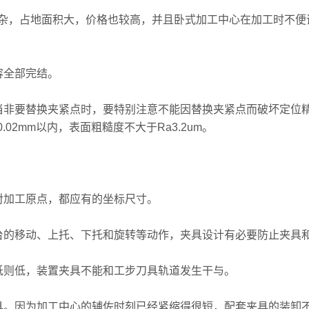
，占地面积大，价格也较高，并且卧式加工中心在加工时不便
容全部完结。
非要替换夹紧点时，要特别注意不能因替换夹紧点而破坏定位精
02mm以内，表面粗糙度不大于Ra3.2um。
。
加工原点，都应有的坐标尺寸。
的移动、上托、下托和旋转等动作，夹具设计有必要防止夹具
则低，装置夹具不能和工步刀具轨道发生干与。
。因为加工中心的辅佐时刻已经紧缩得很短，配套夹具的装卸