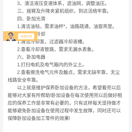
3、清洁液压变速体系，滤油网，调整油压。
三、摇臂及升降夹紧机组织，到达活络牢靠。
四、卧加光滑
1.清洁油毡，需求油杯*，油路疏通，油窗亮堂。
五、卧加冷却
1.清洁冷却泵，过滤器冷却液槽。
2.查看冷却液管路，需求无漏水表象。
六、卧加电器
1.打扫电机及电气箱内的外尘土。
2.查看擦洗电气元件及触点，需求无缺牢靠，无尘
线路安全牢靠。
以上就是维护保养卧加设备的方法，希望看完以后
能够对大家有所帮助!卧加设备在每次使用完以后做好相
应的保养工作是非常有必要的，只有这样每天坚持做才
能够避免卧加设备在使用过程中发生故障，同时还可以
保障卧加设备加工零件的效果!