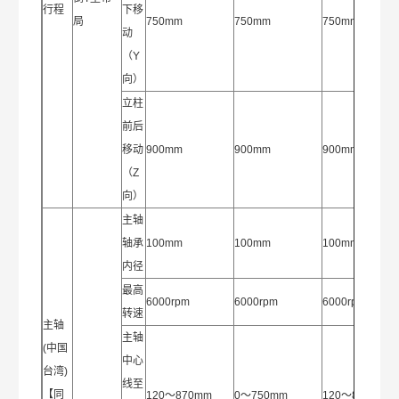
行程
下移
局
750mm
750mm
750mm
动
（Y
向）
立柱
前后
移动
900mm
900mm
900mm
（Z
向）
主轴
轴承
100mm
100mm
100mm
内径
最高
6000rpm
6000rpm
6000rpm
转速
主轴
主轴
(中国
中心
台湾)
线至
【同
120～870mm
0～750mm
120～870mm