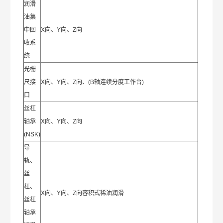
润滑
油集
中回
X向、Y向、Z向
收系
统
光栅
尺接
X向、Y向、Z向、(B轴连续分度工作台)
口
丝杠
轴承
X向、Y向、Z向
(NSK)
导
轨、
丝
杠、
X向、Y向、Z向容积式稀油润滑
丝杠
轴承