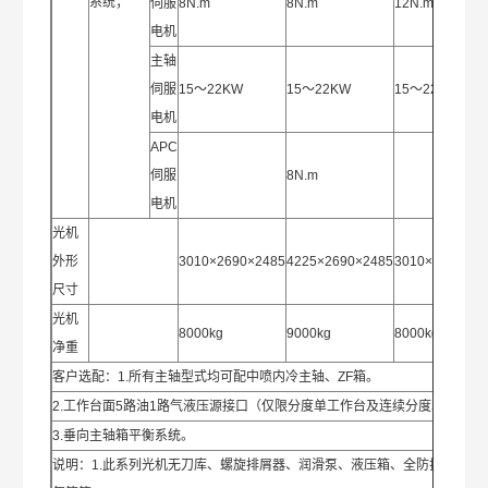
系统；
伺服
8N.m
8N.m
12N.m
电机
主轴
伺服
15～22KW
15～22KW
15～22KW
电机
APC
伺服
8N.m
电机
光机
外形
3010×2690×2485
4225×2690×2485
3010×2690×24
尺寸
光机
8000kg
9000kg
8000kg
净重
客户选配：1.所有主轴型式均可配中喷内冷主轴、ZF箱。
2.工作台面5路油1路气液压源接口（仅限分度单工作台及连续分度单工作台
3.垂向主轴箱平衡系统。
说明：1.此系列光机无刀库、螺旋排屑器、润滑泵、液压箱、全防护、电气