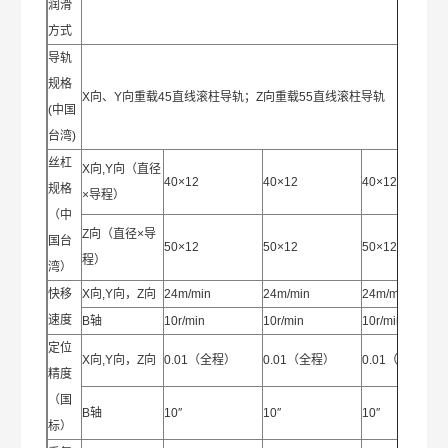
润滑
方式
导轨
规格
X向、Y向重载45直线滚柱导轨；Z向重载55直线滚柱导轨
(中国
台湾)
丝杠
X向,Y向（直径
40×12
40×12
40×12
规格
×导程）
（中
Z向（直径×导
国台
50×12
50×12
50×12
程）
湾）
快移
X向,Y向，Z向
24m/min
24m/min
24m/min
速度
B轴
10r/min
10r/min
10r/min
定位
X向,Y向，Z向
0.01（全程）
0.01（全程）
0.01（全程）
精度
（国
B轴
10″
10″
10″
标）