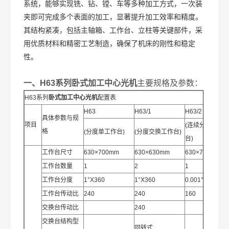
系统，能够实现铣、钻、镗、车等多种加工方式，一次装
夹即可完成多个表面的加工，显著提升加工效率和精度。
其结构紧凑，包括主轴箱、工作台、立柱等关键部件，采
用优质材料和精密工艺制造，确保了机床的刚性和稳定
性。
一、H63系列
卧式加工中心光机
主要规格及参数：
H63系列
卧式加工中心光机
配置表
H63
H63/1
H63/2
具体参数与规
项目
(连续分度单工
格
(分度单工作台)
(分度交换工作台)
台)
工作台尺寸
630×700mm
630×630mm
630×700mm
工作台数量
1
2
1
工作台分度
1°X360
1°X360
0.001°
工作台传动比
240
240
160
交换台传动比
240
交换台结构型
回转式