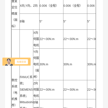
重复
X向,Y向，Z向
0.006（全程）
0.006（全程）
0.006（全程）
定位
精度
（国
B轴
5″
5″
5″
标）
X向
伺服
22～30N.m
22～30N.m
22～30N.m
电机
Y向
伺服
电机
30N.m
30N.m
30N.m
（报
闸）
FANUC系
数控
统；
Z向
系统
SIEMENS
伺服
22～30N.m
22～30N.m
22～30N.m
（电
系统；
电机
机推
Mitsubishi
B轴
荐）