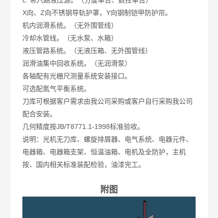
c. 带六路液压源。（分度单台、数控单台）
X向、Z向不锈钢导轨护罩，Y向钢制铠甲防护帘。
机内润滑系统。（无外围管线）
冷却水管线。（无水泵、水箱）
液压管路系统。（无液压箱、无外围管线）
润滑油集中回收系统。（无润滑泵）
各轴配有光栅尺测量系统安装接口。
可选配氮气平衡系统。
刀库可根据客户需求由我公司采购或客户自行采购我公司
配合安装。
几何精度按JB/T8771.1-1998标准验收。
说明：光机无刀库、螺旋排屑器、电气系统、电器元件、
电器箱、电器箱支架、恒温油箱、电机及全防护，主机
按、国内相关标准装配检验，油漆完工。
附图