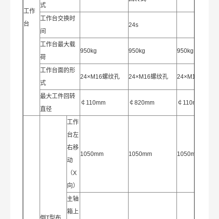
式
工作
工作台交换时
台
24s
间
工作台最大载
950kg
950kg
950kg
荷
工作台面的形
24×M16螺纹孔
24×M16螺纹孔
24×M16螺纹孔
式
最大工件回转
￠110mm
￠820mm
￠110mm
直径
工作
台左
右移
1050mm
1050mm
1050mm
动
（X
向）
主轴
箱上
倒T型布