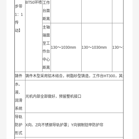
BT50环喷
工作
步带
台面
1：1
距离
传
主轴
动】
端面
至工
130～1030mm
130～1030mm
130～1030mm
作台
中心
距离
铸件
铸件木型采用铝木结合，树脂砂型铸造，工作台HT300，其余HT250
水、
液、
光机内部全部做好，预留整机接口
润滑
系统
导轨
防护
X向、Z向不锈钢导轨护罩；Y向钢制铠甲防护帘
形式